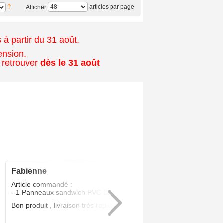
articles par page
Afficher
à partir du 31 août.
ension.
 retrouver
dès le 31 août
fabienne
5
/5
Article commandé :
- 1 Panneaux sandwich PVC Blanc 24 MM
Bon produit , livraison très rapide .Parfait