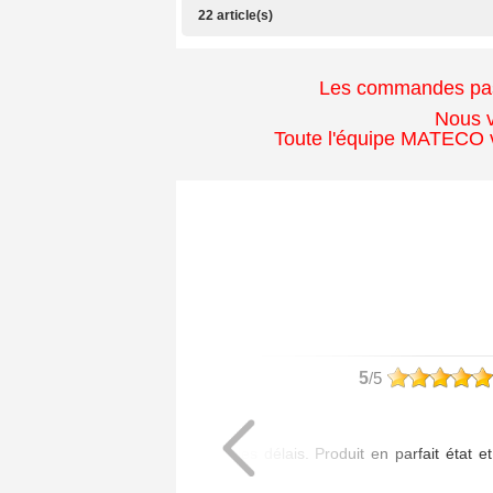
22 article(s)
Les commandes passé
Nous v
Toute l'équipe MATECO v
philippe
5
/5
Article commandé :
- 1 Poignée Tokyo
Livraison assurée dans les délais. Produit en parfait état et
de bonne qualité.