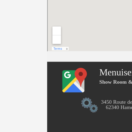
Menuise
Show Room & 
3450 Route de
62340 Hames