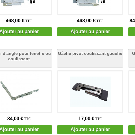
468,00 €
468,00 €
84
TTC
TTC
Ajouter au panier
Ajouter au panier
 d'angle pour fenetre ou
Gâche pivot coulissant gauche
G
coulissant
34,00 €
17,00 €
TTC
TTC
Ajouter au panier
Ajouter au panier