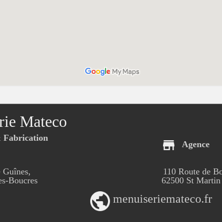
rie Mateco
Fabrication
Agence
 Guînes,
110 Route de B
-Boucres
62500 St Martin
menuiseriemateco.fr