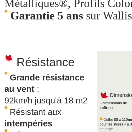
Métalliques®, Profils Colo
Garantie
5 ans
sur Wall
Résistance
Grande
résistance
au
vent
:
Dimensio
92km/h jusqu'à 18 m2
3 dimensions de
coffres:
Résistant aux
Coffre
88 x 110
intempéries
pour les stores < à 
de large