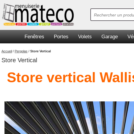
Fenêtres
Portes
Volets
Garage
Vé
Accueil
/
Pergolas
/
Store Vertical
Store Vertical
Store vertical Wal