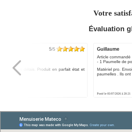
Votre satisf
Évaluation g
5
/5
guillaume
dé :
Article commandé 
yo
- 1 Paumelle de p
ée dans les délais. Produit en parfait état et
Matériel pro. Envo
é.
paumelles . Ils ont f
8:01
Posté le 05/07/2026 à 20:21