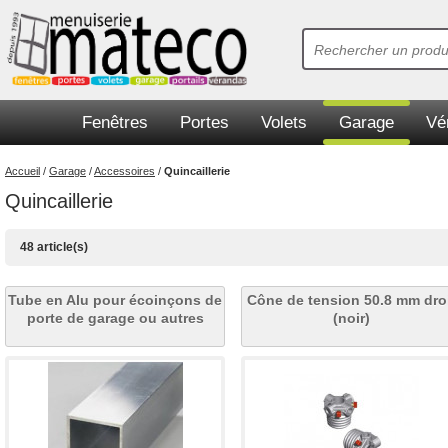
Fenêtres
Portes
Volets
Garage
Vé
Accueil
/
Garage
/
Accessoires
/
Quincaillerie
Quincaillerie
48 article(s)
Tube en Alu pour écoinçons de
Cône de tension 50.8 mm dro
porte de garage ou autres
(noir)