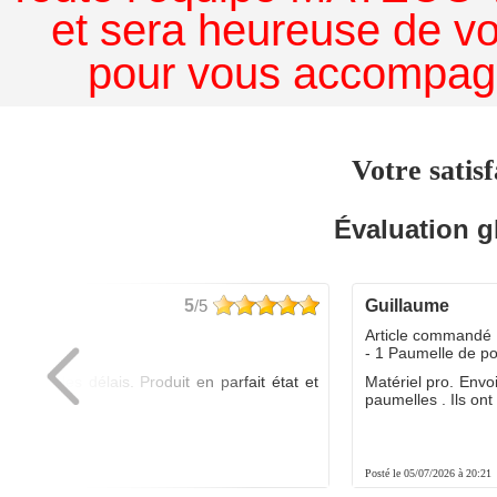
et sera heureuse de v
pour vous accompagn
Votre satisf
Évaluation g
5
/5
guillaume
dé :
Article commandé 
yo
- 1 Paumelle de p
ée dans les délais. Produit en parfait état et
Matériel pro. Envo
é.
paumelles . Ils ont f
8:01
Posté le 05/07/2026 à 20:21