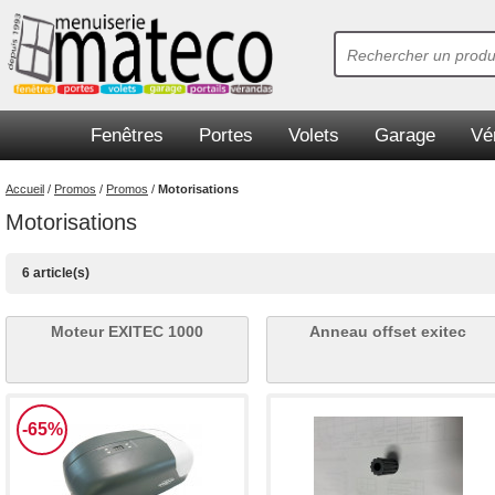
Fenêtres
Portes
Volets
Garage
Vé
Accueil
/
Promos
/
Promos
/
Motorisations
Motorisations
6 article(s)
Moteur EXITEC 1000
Anneau offset exitec
-65%