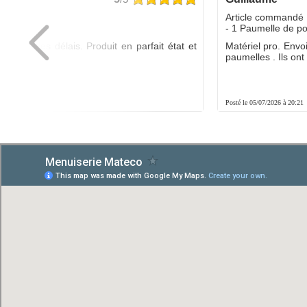
dé :
Article commandé 
yo
- 1 Paumelle de p
ée dans les délais. Produit en parfait état et
Matériel pro. Envo
é.
paumelles . Ils ont f
8:01
Posté le 05/07/2026 à 20:21