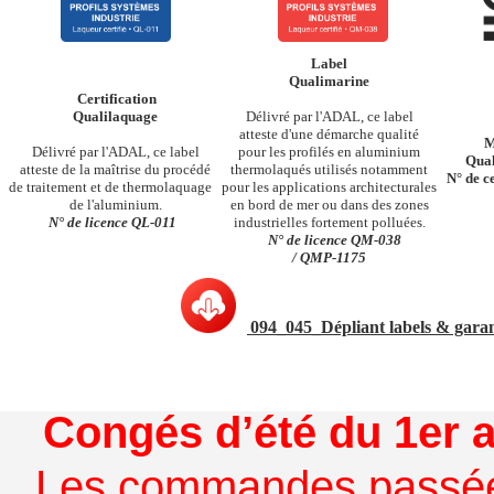
Label
Qualimarine
Certification
Qualilaquage
Délivré par l'ADAL, ce label
atteste d'une démarche qualité
M
Délivré par l'ADAL, ce label
pour les profilés en aluminium
Qual
atteste de la maîtrise du procédé
thermolaqués utilisés notamment
N°
de
c
de traitement et de thermolaquage
pour les applications architecturales
de l'aluminium.
en bord de mer ou dans des zones
N°
de
licence
QL-011
industrielles fortement polluées.
N°
de
licence
QM-038
/
QMP-1175
094_045_Dépliant labels & garan
Congés d’été du 1er a
Les commandes passées à