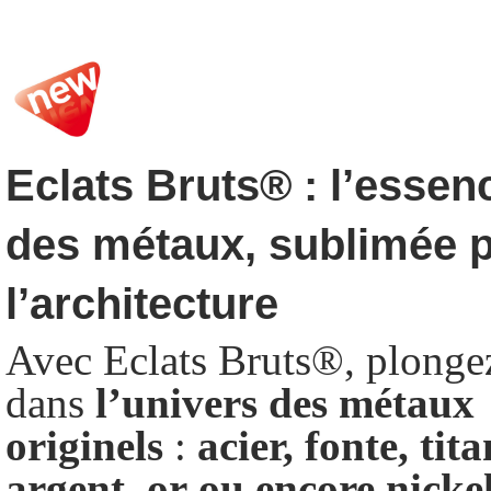
Eclats Bruts
®
: l’essen
des métaux, sublimée 
l’architecture
Avec Eclats Bruts
®
, plonge
dans
l’univers
des
métaux
originels
:
acier,
fonte,
tita
argent,
or
ou
encore
nickel