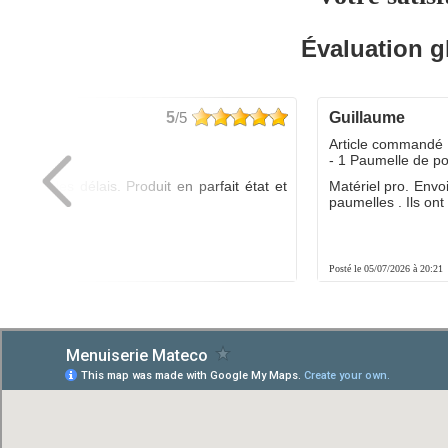
Évaluation g
5
/5
guillaume
dé :
Article commandé 
yo
- 1 Paumelle de p
ée dans les délais. Produit en parfait état et
Matériel pro. Envo
é.
paumelles . Ils ont f
8:01
Posté le 05/07/2026 à 20:21