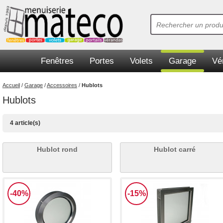
Fenêtres
Portes
Volets
Garage
Vé
Accueil
/
Garage
/
Accessoires
/
Hublots
Hublots
4 article(s)
Hublot rond
Hublot carré
-40%
-15%