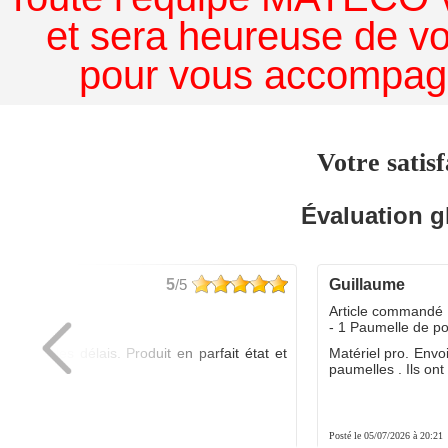
et sera heureuse de v
pour vous accompagn
Votre satisf
Évaluation g
5
/5
guillaume
dé :
Article commandé 
yo
- 1 Paumelle de p
ée dans les délais. Produit en parfait état et
Matériel pro. Envo
é.
paumelles . Ils ont f
8:01
Posté le 05/07/2026 à 20:21