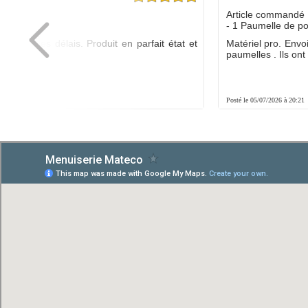
dé :
Article commandé 
yo
- 1 Paumelle de p
ée dans les délais. Produit en parfait état et
Matériel pro. Envo
é.
paumelles . Ils ont f
8:01
Posté le 05/07/2026 à 20:21