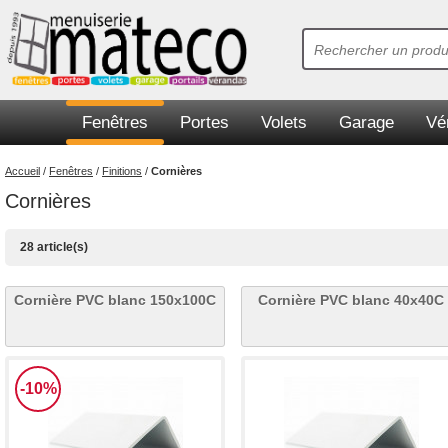
Fenêtres
Portes
Volets
Garage
Vé
Accueil
/
Fenêtres
/
Finitions
/
Cornières
Cornières
28 article(s)
Cornière PVC blanc 150x100C
Cornière PVC blanc 40x40C
-10%