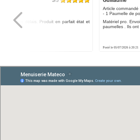
5
/5
guillaume
dé :
Article commandé 
yo
- 1 Paumelle de p
ée dans les délais. Produit en parfait état et
Matériel pro. Envo
é.
paumelles . Ils ont f
8:01
Posté le 05/07/2026 à 20:21