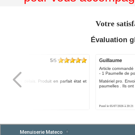
Votre satisf
Évaluation g
5
/5
guillaume
dé :
Article commandé 
yo
- 1 Paumelle de p
ée dans les délais. Produit en parfait état et
Matériel pro. Envo
é.
paumelles . Ils ont f
8:01
Posté le 05/07/2026 à 20:21