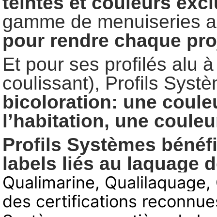
teintes
et
couleurs
excl
gamme de menuiseries al
pour
rendre
chaque
pro
Et pour ses profilés alu à
coulissant), Profils Syst
bicoloration:
une
coule
l’habitation,
une
couleu
Profils Systèmes bénéfi
labels liés au laquage d
Qualimarine, Qualilaquage, 
des certifications reconnues