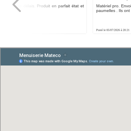
ée dans les délais. Produit en parfait état et
Matériel pro. Envo
é.
paumelles . Ils ont f
8:01
Posté le 05/07/2026 à 20:21