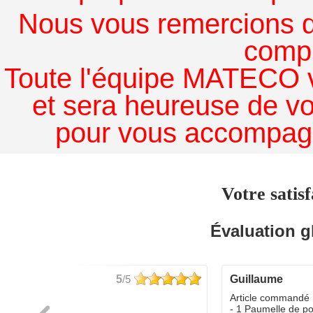
Nous vous remercions de
comp
Toute l'équipe MATECO v
et sera heureuse de v
pour vous accompagn
Votre satisf
Évaluation g
5
/5
guillaume
dé :
Article commandé 
yo
- 1 Paumelle de p