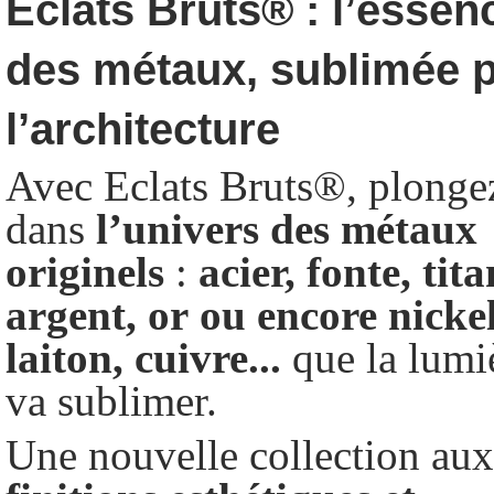
Eclats Bruts
®
: l’essen
des métaux, sublimée 
l’architecture
Avec Eclats Bruts
®
, plonge
dans
l’univers
des
métaux
originels
:
acier,
fonte,
tita
argent,
or
ou
encore
nickel
laiton,
cuivre...
que la lumi
va sublimer.
Une nouvelle collection aux