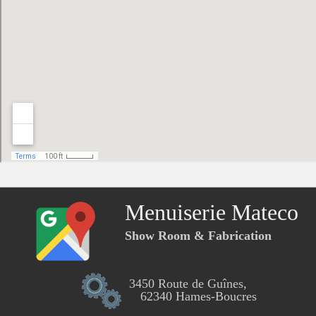
Menuiserie Mateco
Show Room & Fabrication
3450 Route de Guînes,
62340 Hames-Boucres