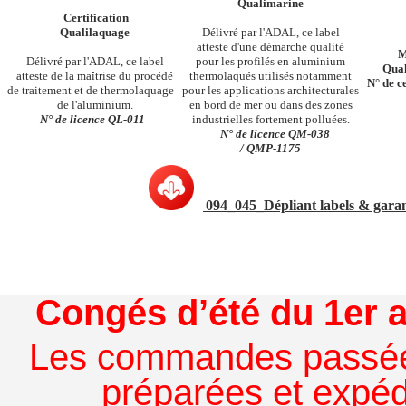
Qualimarine
Certification
Qualilaquage
Délivré par l'ADAL, ce label
atteste d'une démarche qualité
M
Délivré par l'ADAL, ce label
pour les profilés en aluminium
Qual
atteste de la maîtrise du procédé
thermolaqués utilisés notamment
N°
de
c
de traitement et de thermolaquage
pour les applications architecturales
de l'aluminium.
en bord de mer ou dans des zones
N°
de
licence
QL-011
industrielles fortement polluées.
N°
de
licence
QM-038
/
QMP-1175
094_045_Dépliant labels & garan
Congés d’été du 1er a
Les commandes passées à
préparées et expédi