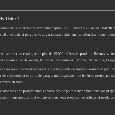
ix Usine !
alisée dans la fermeture extérieure depuis 1993, Fenêtre PVC ou ALUMINIUM, 
rtail , véranda et pergola, vous garantissant ainsi une isolation thermique, phon
rix usine sur un catalogue de plus de 15 000 références produits. Retrouvez ains
 systemes, Saint-Gobain, Kingspan, Faille-hubert, Volma, Verrissima, Frager-
oires et pièces détachées tels que les profils de finition cornière et plat PV
de volet roulant et porte de garage, mais également de fenêtres, portes, portes 
érences en stock !
sionnés et de professionnels à votre écoute pour mener à bien tous vos projets
faction, nous mettons tout en œuvre pour vous proposer des articles et produits d