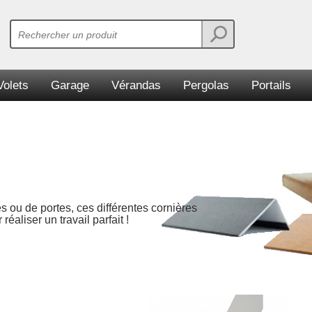
Volets
Garage
Vérandas
Pergolas
Portails
es ou de portes, ces différentes cornières
réaliser un travail parfait !