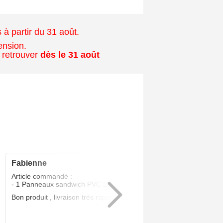
à partir du 31 août.
ension.
 retrouver
dès le 31 août
fabienne
5
/5
Article commandé :
- 1 Panneaux sandwich PVC Blanc 24 MM
Bon produit , livraison très rapide .Parfait