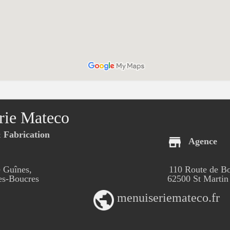
rie Mateco
Fabrication
Agence
 Guînes,
110 Route de B
-Boucres
62500 St Martin
menuiseriemateco.fr