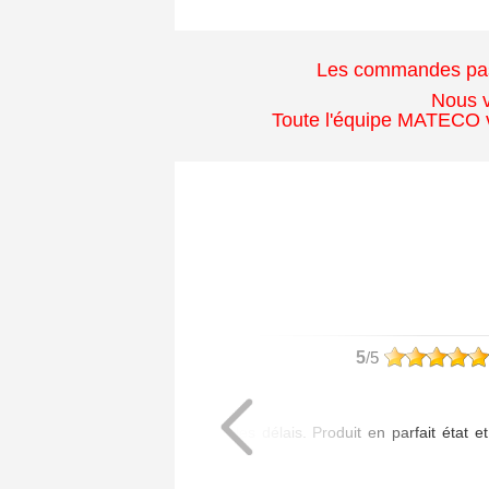
Les commandes passé
Nous v
Toute l'équipe MATECO v
philippe
5
/5
Article commandé :
- 1 Poignée Tokyo
Livraison assurée dans les délais. Produit en parfait état et
de bonne qualité.