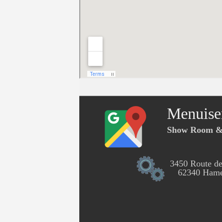
Menuise
Show Room & 
3450 Route de
62340 Hames