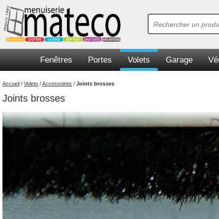
Fenêtres
Portes
Volets
Garage
Vé
Accueil
/
Volets
/
Accessoires
/
Joints brosses
Joints brosses