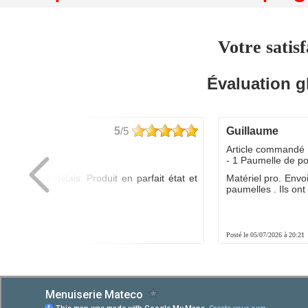
Votre satisf
Évaluation g
5
/5
guillaume
dé :
Article commandé 
yo
- 1 Paumelle de p
ée dans les délais. Produit en parfait état et
Matériel pro. Envo
é.
paumelles . Ils ont f
8:01
Posté le 05/07/2026 à 20:21