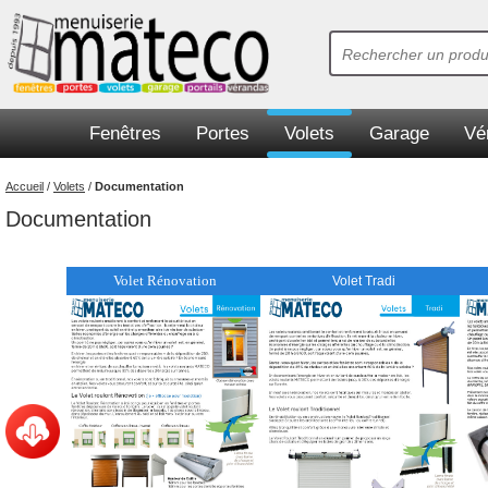
Fenêtres
Portes
Volets
Garage
Vé
Accueil
/
Volets
/
Documentation
Documentation
Volet Rénovation
Volet Tradi