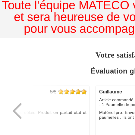
Toute l'équipe MATECO v
et sera heureuse de v
pour vous accompagn
Votre satisf
Évaluation g
5
/5
guillaume
dé :
Article commandé 
yo
- 1 Paumelle de p
ée dans les délais. Produit en parfait état et
Matériel pro. Envo
é.
paumelles . Ils ont f