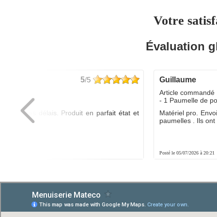
Votre satisf
Évaluation g
5
/5
guillaume
dé :
Article commandé 
yo
- 1 Paumelle de p
ée dans les délais. Produit en parfait état et
Matériel pro. Envo
é.
paumelles . Ils ont f
8:01
Posté le 05/07/2026 à 20:21