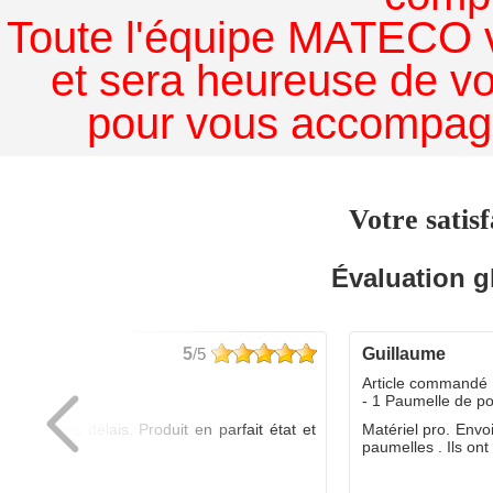
Toute l'équipe MATECO v
et sera heureuse de v
pour vous accompagn
Votre satisf
Évaluation g
5
/5
guillaume
dé :
Article commandé 
yo
- 1 Paumelle de p
ée dans les délais. Produit en parfait état et
Matériel pro. Envo
é.
paumelles . Ils ont f