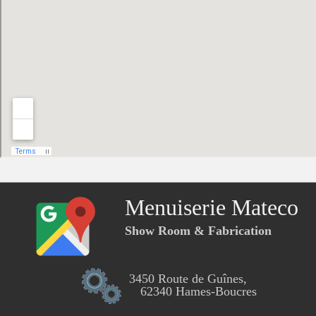
Menuiserie Mateco
Show Room & Fabrication
3450 Route de Guînes,
62340 Hames-Boucres