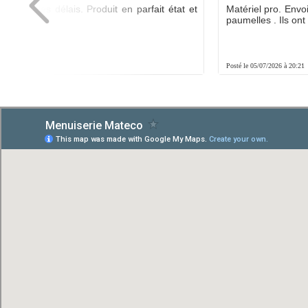
ée dans les délais. Produit en parfait état et
Matériel pro. Envo
é.
paumelles . Ils ont f
8:01
Posté le 05/07/2026 à 20:21