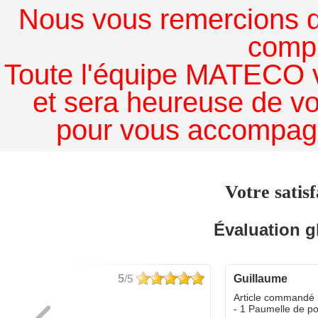
Nous vous remercions de
comp
Toute l'équipe MATECO v
et sera heureuse de v
pour vous accompagn
Votre satisf
Évaluation g
5
/5
guillaume
dé :
Article commandé 
yo
- 1 Paumelle de p